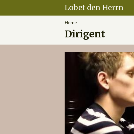
Overslaan
Lobet den Herrn
en
naar
Home
Hoofdnavigatie
de
Kruimelpad
Dirigent
inhoud
gaan