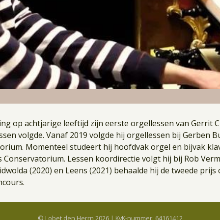
g op achtjarige leeftijd zijn eerste orgellessen van Gerrit Chr
sen volgde. Vanaf 2019 volgde hij orgellessen bij Gerben 
rium. Momenteel studeert hij hoofdvak orgel en bijvak klav
 Conservatorium. Lessen koordirectie volgt hij bij Rob Ver
idwolda (2020) en Leens (2021) behaalde hij de tweede prijs 
ncours.
© Lobet den Herrn 2026 | KvK‑nummer: 64161412